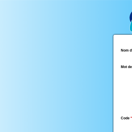
Nom d'
Mot d
Code
*