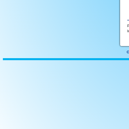
P
l
C